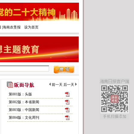
报
|‌
海南农垦报
设为首页
前一天
后一天
第001版：头版
第002版：本省新闻
第003版：中国新闻
第004版：文化周刊