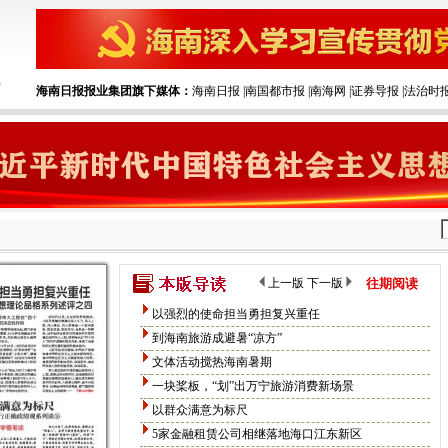
海南日报报业集团旗下媒体：
海南日报
|‌
南国都市报
|‌
南海网
|‌
证券导报
|‌
法治时
上一版
下一版
往期阅读
以强烈的使命担当勇担复兴重任
到海南旅游成避暑“凉方”
文体活动搅热海南暑期
一块桨板，“划”出万宁旅游消费新场景
以群众满意为标尺
5家金融租赁公司相继落地海口江东新区