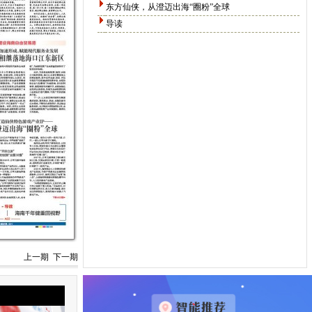
东方仙侠，从澄迈出海“圈粉”全球
导读
上一期
下一期