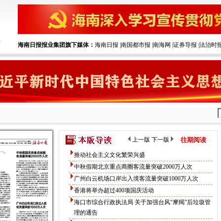
海南日报报业集团旗下媒体：
海南日报
|‌
南国都市报
|‌
南海网
|‌
证券导报
|‌
法治时
上一版
下一版
往期阅读
推动社会主义文化繁荣兴盛
中秋假期北京重点商圈客流量突破2000万人次
广州白云机场口岸出入境客流量突破1000万人次
香港将举办超过400项国庆活动
海口市综合行政执法局 关于加强台风“摩羯”后垃圾管
理的通告