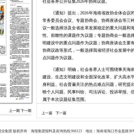
社会各界公开征集2026年协商议题。
《通知》提出，2026年海南省政协全体会议
常务委员会会议、专题协商会、协商座谈会等三
议一般选择涉及全省改革发展稳定的重大问题和
性、前瞻性的课题作为议题；专题协商会一般选
明建设中的重点问题作为议题；协商座谈会主要
协商议政等形式，一般选择我省经济社会发展中
点问题作为议题。
《通知》明确，社会各界人士可围绕事关海南
建设、生态文明建设和全面深化改革、扩大高水
身利益、社会普遍关注的热点难点问题，研究提
映个人问题、民事纠纷、司法诉讼、投诉举报、
属于本次议题征集范围。
上一期
下一期
根据《通知》，议题提供者请注明真实姓名和联
上一篇
下一篇
xzhc315@163.com，或将议题书面建议邮寄
海南广场11号楼，邮编：570203）。对收到的
集议题截止时间为2025年11月28日。