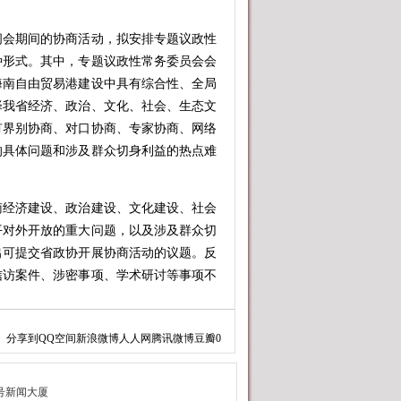
闭会期间的协商活动，拟安排专题议政性
种形式。其中，专题议政性常务委员会会
海南自由贸易港建设中具有综合性、全局
择我省经济、政治、文化、社会、生态文
有界别协商、对口协商、专家协商、网络
的具体问题和涉及群众切身利益的热点难
经济建设、政治建设、文化建设、社会
平对外开放的重大问题，以及涉及群众切
出可提交省政协开展协商活动的议题。反
信访案件、涉密事项、学术研讨等事项不
系方式，可将议题发送到电子邮箱sz
分享到
QQ空间
新浪微博
人人网
腾讯微博
豆瓣
0
至省政协研究室综合处（海口市国兴大道69号
议题，省政协相关部门将认真研究考虑。征