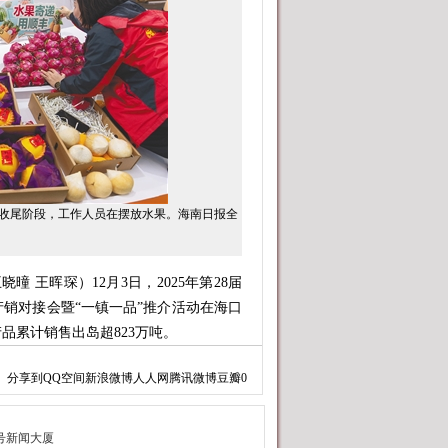
尾阶段，工作人员在摆放水果。海南日报全
王晖琛）12月3日，2025年第28届
销对接会暨“一镇一品”推介活动在海口
品累计销售出岛超823万吨。
十家供应商，带来了热带水果、冬季瓜
分享到
QQ空间
新浪微博
人人网
腾讯微博
豆瓣
0
一品”的特色与成果。省外大型农批市场
品品鉴、专场推介甚至与种植基地实时连
烈，供需双方围绕产品规格、物流配送等