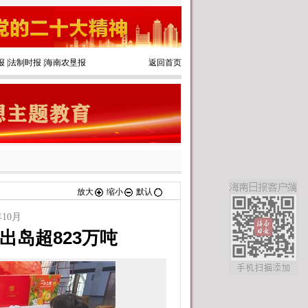
报
|
法制时报
|
海南农垦报
返回首页
放大
缩小
默认
10月
出岛超823万吨