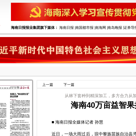
海南日报报业集团旗下媒体：
海南日报
|
南国都市报
|
南海网
|
南岛晚报
|
证券导
上一篇
下一篇
从林下套种到精深加工，多方合力从
海南40万亩益智果
■ 海南日报全媒体记者 孙慧
近日，一场大雨过后，琼中黎族苗族自治县湾