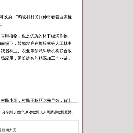
可以的！”鸭坡村村民张仲奇看着自家橡
成。
两用植物，也是优质的林下经济作物。
的前提下，鼓励农户在橡胶林等人工林中
，我省林业、农业等领域科研机构联合攻
市场应用，延长益智的精深加工产业链，
村民小组，村民王秋丽吃完早饭，背上
分享到
QQ空间
新浪微博
人人网
腾讯微博
豆瓣
0
多的人力物力，采收之后也会有采购商
候，一亩林地能采收200斤鲜果，晾晒出