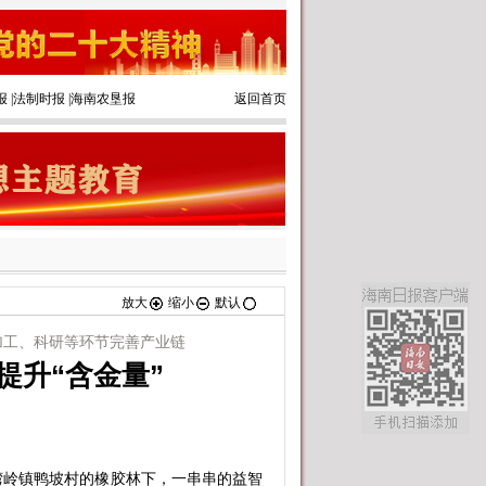
报
|
法制时报
|
海南农垦报
返回首页
放大
缩小
默认
加工、科研等环节完善产业链
提升“含金量”
岭镇鸭坡村的橡胶林下，一串串的益智