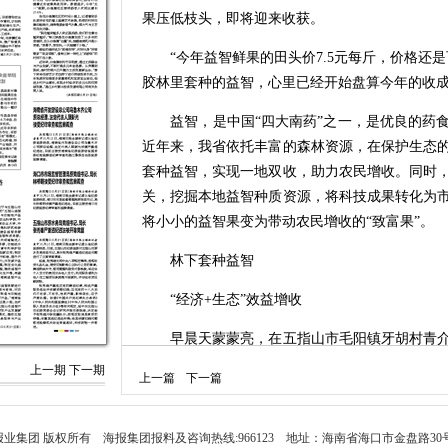
果压低枝头，即将迎来收获。
“今年益智鲜果的田头价7.5元每斤，价格还是
胶林里套种的益智，心里已经开始盘算今年的收
益智，是中国“四大南药”之一，是优良的药食
近年来，我省依托丰富的森林资源，在保护生态
套种益智，实现一地双收，助力农民增收。同时
关，挖掘本地益智种质资源，将科技成果转化为
将小小的益智果变为带动农民增收的“致富果”。
林下套种益智
“经济+生态”效益增收
早晨天蒙蒙亮，在五指山市毛阳镇牙胡村青介
箩筐来到自家橡胶林，开始采收益智果。
上一期
下一期
上一篇
下一篇
“益智都是套种在橡胶林地下，不需要投入很
到村里收购，非常方便。”王秋丽说，收成好的时