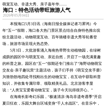
萌宠互动、非遗大秀、亲子嘉年华……
海口：特色活动带旺旅游人气
2026年05月04日
本报海口5月3日讯（海南日报全媒体记者习霁鸿）今
年“五一”假期，海口各大热门景区景点结合自身特色推出缤
纷主题活动，动物萌宠互动、百年骑楼非遗大秀等轮番登
场，旅游市场呈现火热态势。
5月3日，大批游客涌入海南热带野生动植物园，在绿树
成荫的园区中与萌宠互动、亲近自然，开启了一场充满童趣
的科普之旅。园区在“五一”假期还专门推出了“海野动物萌宝
交友会·亲子趣玩营”主题活动，孩子们手持《萌宝交友手册》
兴致勃勃地四处寻找刚出生的动物宝宝，在互动中获取科普
知识，并收集专属印章、领取精美礼品。北京游客李显
说：“人类宝宝爱看动物宝宝，孩子今天玩得很开心。”
在海南长影奇幻乐园，“极速清凉·海岛非遗奇遇季”开启
夏日狂欢，乐园大舞台区域变身“千人水战区”。在音乐中，