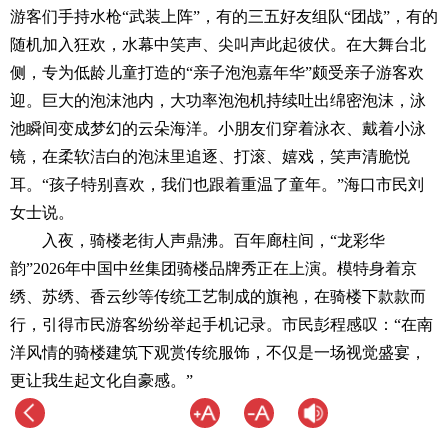
游客们手持水枪“武装上阵”，有的三五好友组队“团战”，有的
随机加入狂欢，水幕中笑声、尖叫声此起彼伏。在大舞台北
侧，专为低龄儿童打造的“亲子泡泡嘉年华”颇受亲子游客欢
迎。巨大的泡沫池内，大功率泡泡机持续吐出绵密泡沫，泳
池瞬间变成梦幻的云朵海洋。小朋友们穿着泳衣、戴着小泳
镜，在柔软洁白的泡沫里追逐、打滚、嬉戏，笑声清脆悦
耳。“孩子特别喜欢，我们也跟着重温了童年。”海口市民刘
女士说。
入夜，骑楼老街人声鼎沸。百年廊柱间，“龙彩华
韵”2026年中国中丝集团骑楼品牌秀正在上演。模特身着京
绣、苏绣、香云纱等传统工艺制成的旗袍，在骑楼下款款而
行，引得市民游客纷纷举起手机记录。市民彭程感叹：“在南
洋风情的骑楼建筑下观赏传统服饰，不仅是一场视觉盛宴，
更让我生起文化自豪感。”