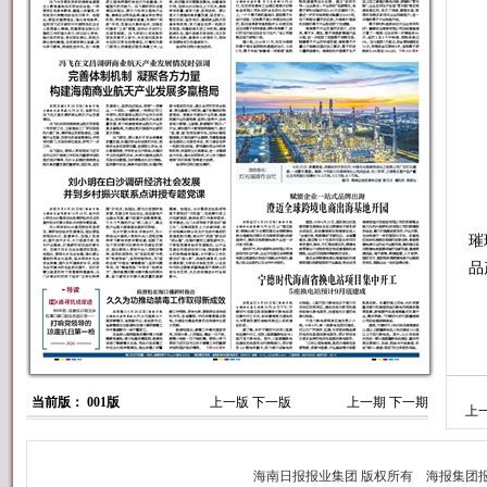
6
璀
品
图
当前版： 001版
上一版
下一版
上一期
下一期
上