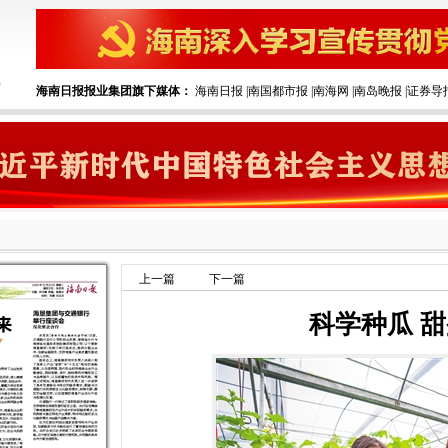
海南日报报业集团旗下媒体：
海南日报
|
南国都市报
|
南海网
|
南岛晚报
|
证券导
上一篇
下一篇
科学种瓜 