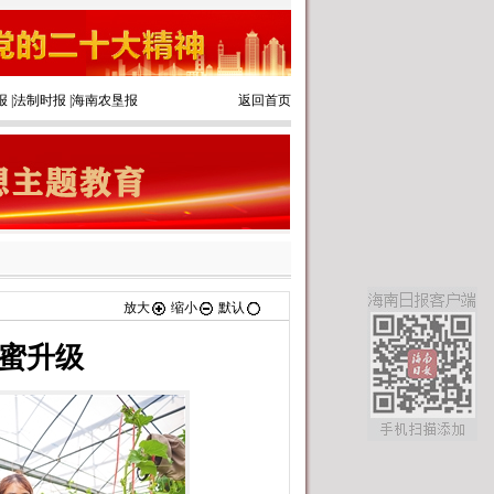
报
|
法制时报
|
海南农垦报
返回首页
放大
缩小
默认
甜蜜升级