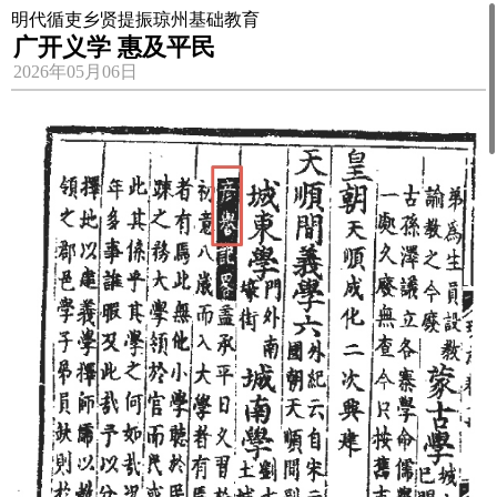
明代循吏乡贤提振琼州基础教育
广开义学 惠及平民
2026年05月06日