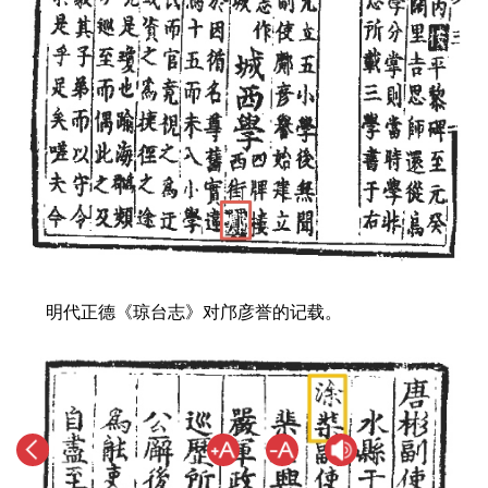
明代正德《琼台志》对邝彦誉的记载。