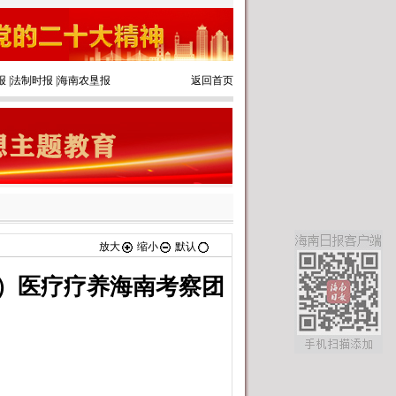
报
|
法制时报
|
海南农垦报
返回首页
放大
缩小
默认
）医疗疗养海南考察团