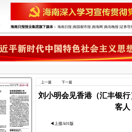
海南日报报业集团旗下媒体：
海南日报
|
南国都市报
|
南海网
|
南岛晚报
|
证券导
上一篇
下一篇
刘小明会见香港（汇丰银行
客人
◀上接A01版