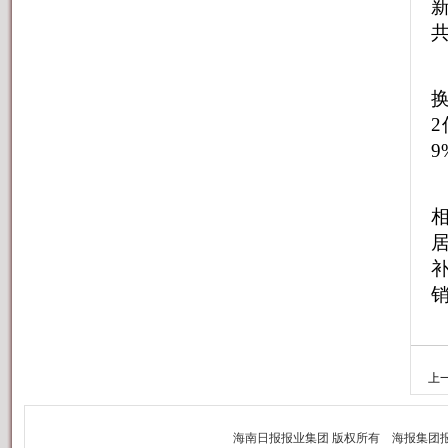
换
9
上