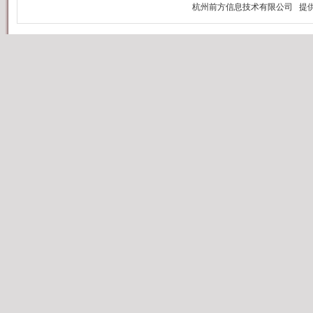
直
万
拉
动
1
装
数
器
售
类