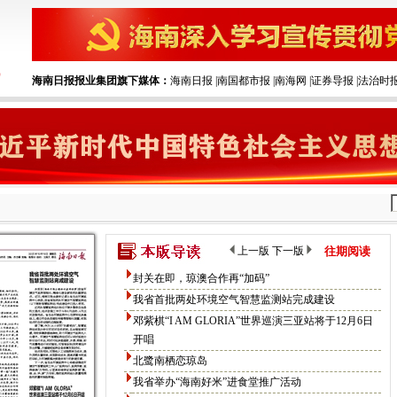
海南日报报业集团旗下媒体：
海南日报
|‌
南国都市报
|‌
南海网
|‌
证券导报
|‌
法治时
上一版
下一版
往期阅读
封关在即，琼澳合作再“加码”
我省首批两处环境空气智慧监测站完成建设
邓紫棋“I AM GLORIA”世界巡演三亚站将于12月6日
开唱
北鹭南栖恋琼岛
我省举办“海南好米”进食堂推广活动