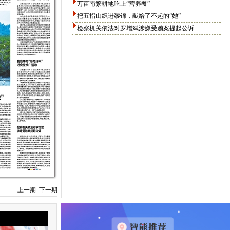
万亩南繁耕地吃上“营养餐”
把五指山织进黎锦，献给了不起的“她”
检察机关依法对罗增斌涉嫌受贿案提起公诉
上一期
下一期