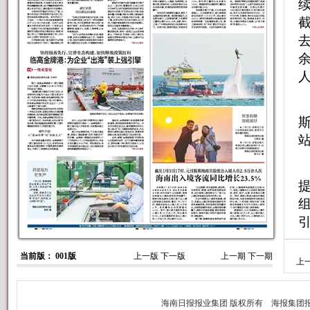
截
去
余
人
当前版： 001版
上一版
下一版
上一期
下一期
上