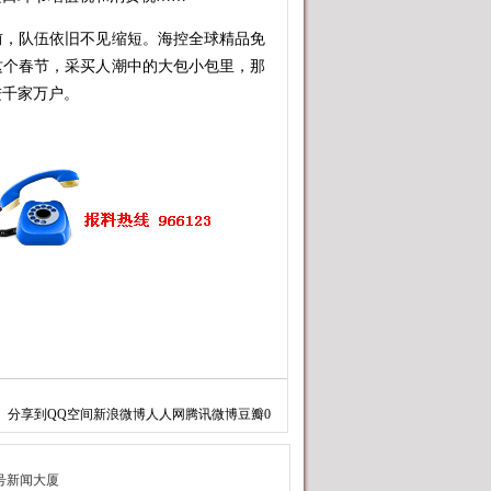
，队伍依旧不见缩短。海控全球精品免
这个春节，采买人潮中的大包小包里，那
进千家万户。
分享到
QQ空间
新浪微博
人人网
腾讯微博
豆瓣
0