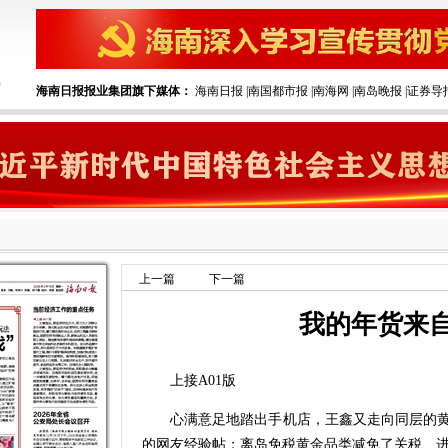
海南日报报业集团旗下媒体：
海南日报
|
南国都市报
|
南海网
|
南岛晚报
|
证券导
上一篇
下一篇
我的年货来
上接A01版
心满意足地踏出手机店，王鑫又走向同层的黄
的网友经验帖：离岛免税黄金品类减免了关税、