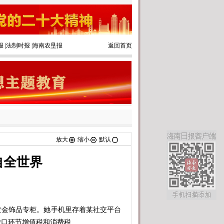
报
|
法制时报
|
海南农垦报
返回首页
放大
缩小
默认
自全世界
金饰品专柜。她手机里存着某社交平台
进口环节增值税和消费税……