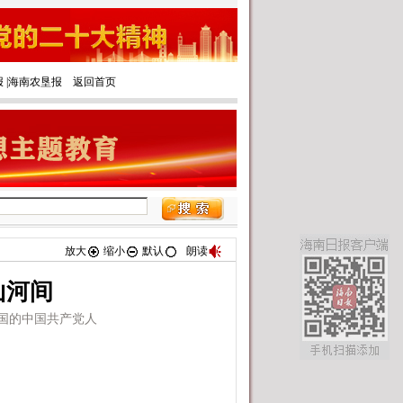
报
|‌
海南农垦报
返回首页
放大
缩小
默认
朗读
山河间
国的中国共产党人