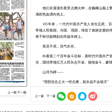
他们在漫漫长夜里点燃火种，在巍峨山巅上擎
满腔热血洒向热土。
105年来，一代代中国共产党人舍生忘死、百
带领人民救国、兴国、强国，缔造了彪炳史册的
将千秋功勋镌刻在民族丰碑上。
英灵不泯，浩气长存。
向着第二个百年奋斗目标，新时代中国共产党
光，团结带领亿万人民矢志不渝、接续奋斗，豪
山河为碑——
“理想信念之火一经点燃，就永远不会熄灭”
又是一年清明至。
上一期
下一期
上一篇
下一篇
湖南桂东县仙山陵园里，青山乡党员干部
前。“方乡长，请您放心，现在我们村里大家都越