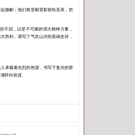
起旗帜；他们将坚毅背影留给至亲，把
折不回，以坚不可摧的强大精神力量，
伟大胜利，谱写了气壮山河的英雄史诗，
人承载着先烈的热望，书写下复兴的荣
情满怀向前进。
陪着方璇的家人将一束束菊花轻放碑
来越好了。”