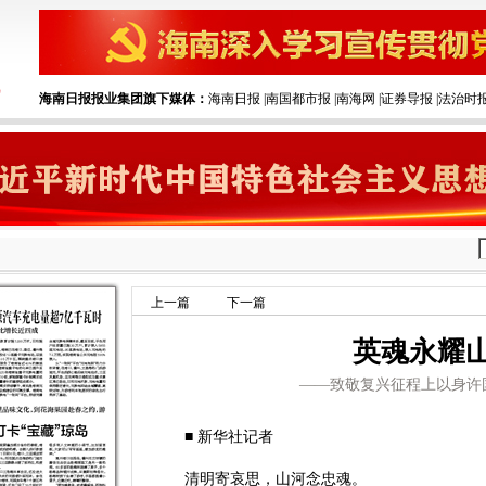
海南日报报业集团旗下媒体：
海南日报
|‌
南国都市报
|‌
南海网
|‌
证券导报
|‌
法治时
上一篇
下一篇
英魂永耀
——致敬复兴征程上以身许
■ 新华社记者
清明寄哀思，山河念忠魂。