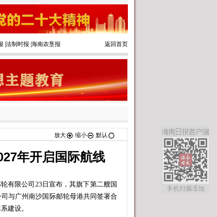
报
|
法制时报
|
海南农垦报
返回首页
放大
缩小
默认
027年开启国际航线
轮有限公司23日宣布，其旗下第二艘国
公司与广州南沙国际邮轮母港共同签署合
体系建设。