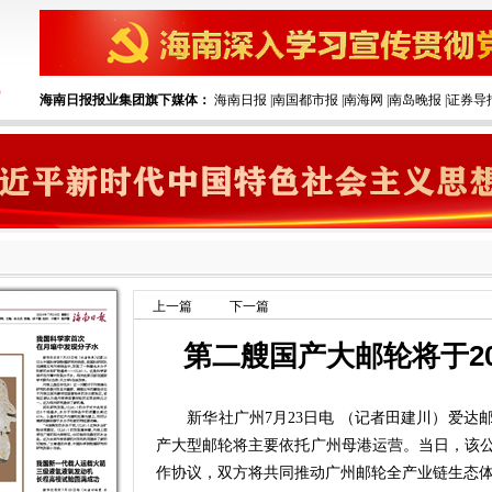
海南日报报业集团旗下媒体：
海南日报
|
南国都市报
|
南海网
|
南岛晚报
|
证券导
上一篇
下一篇
第二艘国产大邮轮将于2
新华社广州7月23日电 （记者田建川）爱达邮
产大型邮轮将主要依托广州母港运营。当日，该
作协议，双方将共同推动广州邮轮全产业链生态