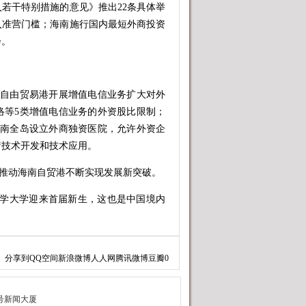
干特别措施的意见》推出22条具体举
入准营门槛；海南施行国内最短外商投资
会。
南自由贸易港开展增值电信业务扩大对外
络等5类增值电信业务的外资股比限制；
在海南全岛设立外商独资医院，允许外资企
疗技术开发和技术应用。
推动海南自贸港不断实现发展新突破。
科学大学迎来首届新生，这也是中国境内
场完成首发任务，标志着国内首个商业航天
分享到
QQ空间
新浪微博
人人网
腾讯微博
豆瓣
0
坡鹏瑞利集团签约，海南自贸港将迎来首