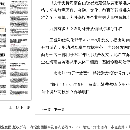
《关于支持海南自由贸易港建设放宽市场准入若
措，切实放宽医疗、金融、文化、教育等行业准
准入负面清单，为外商投资企业带来大量投资机
力度有多大？看对外开放领域持续“扩围”——
工业和信息化部于2024年4月发文，提出海
开放试点，取消对互联网数据中心、内容分发网
商务部等三部门于2024年9月联合发文，允许
业在海南自贸港从事人体干细胞、基因诊断与治
一次次的“放开”“放宽”，持续激发投资活力，
“首个”！2023年9月，海南比勒费尔德应用
首个境外高校独立办学项目；
“首发”！2024年11月，海南商业航天发射
上一期
下一期
上一篇
下一篇
发射场正式投入使用；
“首家”！2025年4月，三亚相关部门与新加
家外商独资医院……