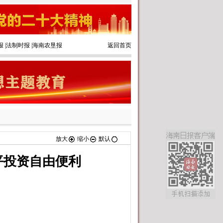
报
|
法制时报
|
海南农垦报
返回首页
放大
缩小
默认
平投资自由便利