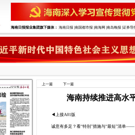
海南日报报业集团旗下媒体：
海南日报
|
南国都市报
|
南海网
|
南岛晚报
|
证券导
上一篇
下一篇
海南持续推进高水
◀上接A01版
诚意有多足？看“特别”措施与“最短”清单——