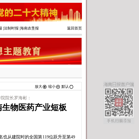
报
|
法制时报
|
海南农垦报
返回首页
放大
缩小
默认
学院院长罗海彬：
南生物医药产业短板
从建院时的全国第119位跃升至第49