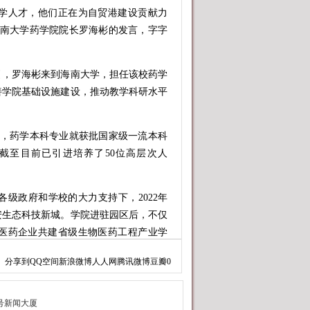
学人才，他们正在为自贸港建设贡献力
海南大学药学院院长罗海彬的发言，字字
引，罗海彬来到海南大学，担任该校药学
善学院基础设施建设，推动教学科研水平
，药学本科专业就获批国家级一流本科
截至目前已引进培养了50位高层次人
政府和学校的大力支持下，2022年
安生态科技新城。学院进驻园区后，不仅
医药企业共建省级生物医药工程产业学
基地合作共建协议，力求建设产教研融合
分享到
QQ空间
新浪微博
人人网
腾讯微博
豆瓣
0
人才。
原料药在外等因素影响，海南本地生物