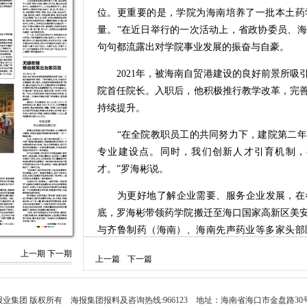
位。更重要的是，学院为海南培养了一批本土药
量。”在近日举行的一次活动上，省政协委员、
句句都流露出对学院事业发展的振奋与自豪。
2021年，被海南自贸港建设的良好前景所吸
院首任院长。入职后，他积极推行教学改革，完
持续提升。
“在全院教职员工的共同努力下，建院第二年
专业建设点。同时，我们创新人才引育机制，
才。”罗海彬说。
为更好地了解企业需要、服务企业发展，在各级
底，罗海彬带领药学院搬迁至海口国家高新区美
与齐鲁制药（海南）、海南先声药业等多家头部
院，还和多家园区企业签订实践教学、实习就业
上一期
下一期
上一篇
下一篇
联合体，为海南生物医药产业培养急需的高素质
到海南工作后，罗海彬发现，受人才、研发和