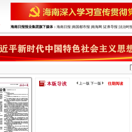
海南日报报业集团旗下媒体：
海南日报
|‌
南国都市报
|‌
南海网
|‌
证券导报
|‌
法治时
上一版
下一版
往期阅读