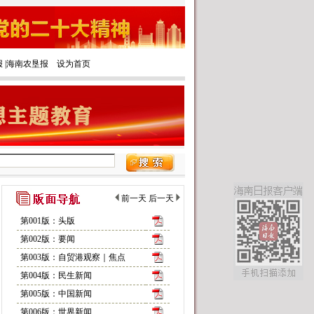
报
|‌
海南农垦报
设为首页
前一天
后一天
第001版：头版
第002版：要闻
第003版：自贸港观察｜焦点
第004版：民生新闻
第005版：中国新闻
第006版：世界新闻