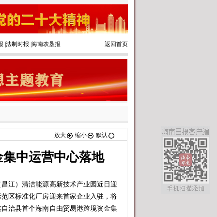
报
|
法制时报
|
海南农垦报
返回首页
放大
缩小
默认
金集中运营中心落地
昌江）清洁能源高新技术产业园近日迎
示范区标准化厂房迎来首家企业入驻，将
族自治县首个海南自由贸易港跨境资金集