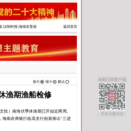
报
|
法制时报
|
海南农垦报
返回首页
放大
缩小
默认
休渔期渔船检修
文悦）南海伏季休渔期已开始近两周。
，海南农商银行临高支行创新推出“三进