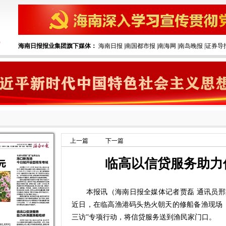
海南日报报业集团旗下媒体：
海南日报
|
南国都市报
|
南海网
|
南岛晚报
|
证券导
上一篇
下一篇
临高以信贷服务助力
本报讯（海南日报全媒体记者贾磊 通讯员邢
近日，在临高渔港码头热火朝天的修船备渔现场
三访”专项行动，将信贷服务送到渔民家门口。