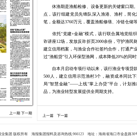
休渔期是渔船检修、设备更新的关键窗口期。
点，该行组建党员先锋队深入渔港、渔村，简化
笔，金额达3760万元，覆盖渔船修缮、冷链仓储
依托“党建+金融”模式，该行联合属地党组织
诈讲座12场，发放反诈折页2000余份，守护渔
建立信用档案，与渔业合作社签约合作，打通产
过“渔船贷”引入环保型渔网，成本降低20%的同
自本月启动专项行动以来，该行渔业专项贷款惠
500人，建立信用示范渔村3个，融资成本同比
局“智慧金融”——上线“掌上办贷”平台，计划推
品，为渔业转型发展提供全周期支持。
上一期
下一期
上一篇
下一篇