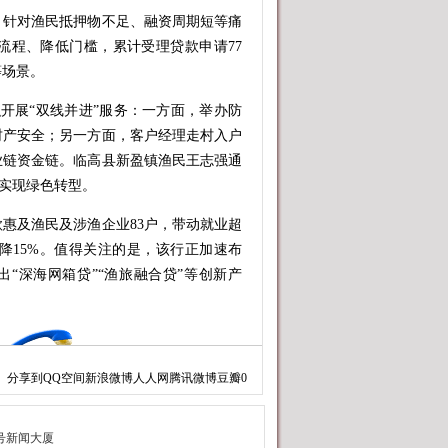
针对渔民抵押物不足、融资周期短等痛
流程、降低门槛，累计受理贷款申请77
等场景。
开展“双线并进”服务：一方面，举办防
民财产安全；另一方面，客户经理走村入户
业链资金链。临高县新盈镇渔民王志强通
时实现绿色转型。
及渔民及涉渔企业83户，带动就业超
下降15%。值得关注的是，该行正加速布
出“深海网箱贷”“渔旅融合贷”等创新产
分享到
QQ空间
新浪微博
人人网
腾讯微博
豆瓣
0