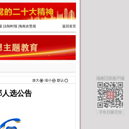
报
|
法制时报
|
海南农垦报
返回首页
放大
缩小
默认
部人选公告