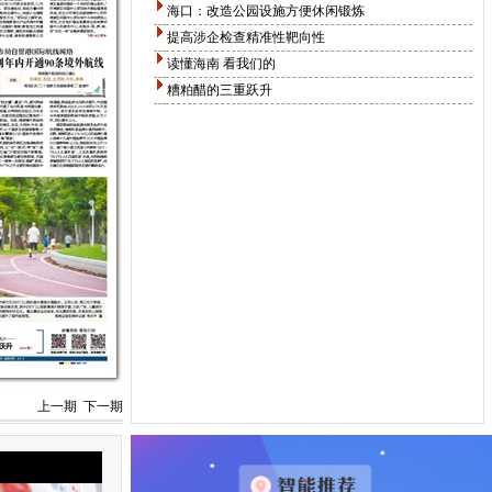
海口：改造公园设施方便休闲锻炼
提高涉企检查精准性靶向性
读懂海南 看我们的
糟粕醋的三重跃升
上一期
下一期