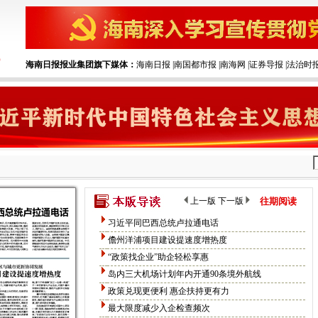
海南日报报业集团旗下媒体：
海南日报
|‌
南国都市报
|‌
南海网
|‌
证券导报
|‌
法治时
上一版
下一版
往期阅读
习近平同巴西总统卢拉通电话
儋州洋浦项目建设提速度增热度
“政策找企业”助企轻松享惠
岛内三大机场计划年内开通90条境外航线
政策兑现更便利 惠企扶持更有力
最大限度减少入企检查频次