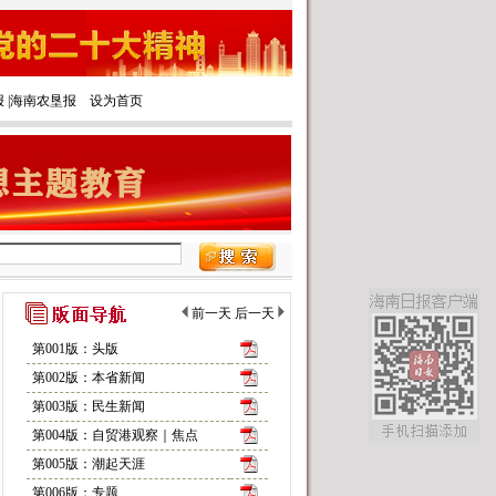
报
|‌
海南农垦报
设为首页
前一天
后一天
第001版：头版
第002版：本省新闻
第003版：民生新闻
第004版：自贸港观察｜焦点
第005版：潮起天涯
第006版：专题