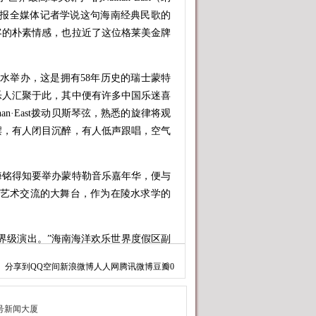
日报全媒体记者学说这句海南经典民歌的
客的朴素情感，也拉近了这位格莱美金牌
陵水举办，这是拥有58年历史的瑞士蒙特
乐人汇聚于此，其中便有许多中国乐迷喜
than·East拨动贝斯琴弦，熟悉的旋律将观
摆，有人闭目沉醉，有人低声跟唱，空气
铭得知要举办蒙特勒音乐嘉年华，便与
际艺术交流的大舞台，作为在陵水求学的
级演出。”海南海洋欢乐世界度假区副
不同风格流派的艺术家们此次齐聚陵水，
分享到
QQ空间
新浪微博
人人网
腾讯微博
豆瓣
0
音乐为媒”的文旅融合新思路。
媒（三亚）有限责任公司董事长文玲表