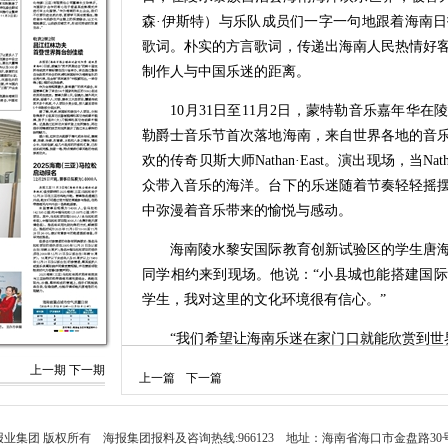
森·伊斯特）与乐队成员们一字一句地跟着海南
歌词。朴实的方言歌词，传递出海南人民热情好
制作人与中国乐迷的距离。
10月31日至11月2日，蒙特勒音乐嘉年华在
勒爵士音乐节首次落地海南，来自世界各地的音
欢的传奇贝斯大师Nathan·East。演出现场，当Na
众带入音乐的海洋。台下的乐迷随着节奏轻轻摇
中弥漫着音乐带来的愉悦与感动。
海南陵水黎安国际教育创新试验区的学生唐海
同学相约来到现场。他说：“小县城也能搭建国
学生，我对这里的文化环境很有信心。”
“我们希望让海南乐迷在家门口就能欣赏到世界
总经理孙佳表示，来自瑞士、澳大利亚、美国等
上一期
下一期
上一篇
下一篇
不仅带来了一场音乐盛宴，更实践了“景区为台、
本次蒙特勒音乐嘉年华的主办方、南潮文化传