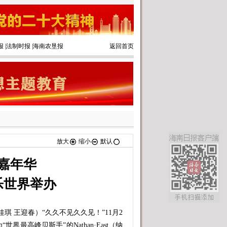
报
|
法制时报
|
海南农垦报
返回首页
放大
缩小
默认
嘉年华
乐世界举办
 王迎春）“久久不见久久见！”11月2
最高峰贝斯手”的Nathan·East（纳