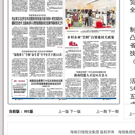
贸
凸
五
成
五
当前版： 001版
上一版
下一版
上一期
下一期
上
化