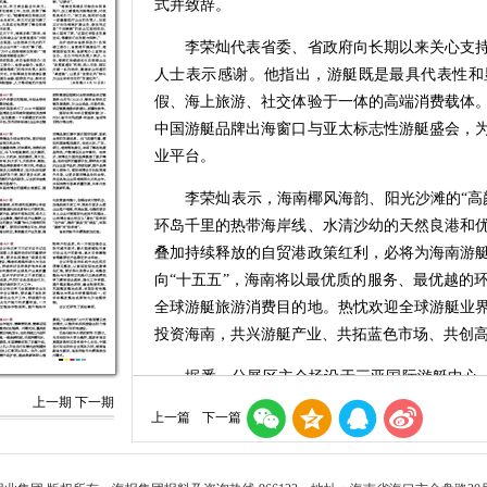
式并致辞。
李荣灿代表省委、省政府向长期以来关心支持
人士表示感谢。他指出，游艇既是最具代表性和
假、海上旅游、社交体验于一体的高端消费载体
中国游艇品牌出海窗口与亚太标志性游艇盛会，
业平台。
李荣灿表示，海南椰风海韵、阳光沙滩的“高颜
环岛千里的热带海岸线、水清沙幼的天然良港和
叠加持续释放的自贸港政策红利，必将为海南游
向“十五五”，海南将以最优质的服务、最优越的
全球游艇旅游消费目的地。热忱欢迎全球游艇业
投资海南，共兴游艇产业、共拓蓝色市场、共创
据悉，分展区主会场设于三亚国际游艇中心，陆域
上一期
下一期
万平方米，吸引了法国、意大利、英国、德国、
上一篇
下一篇
以及90余家游艇及配套企业参展，24款产品首发
与国际化水平均创历史新高。