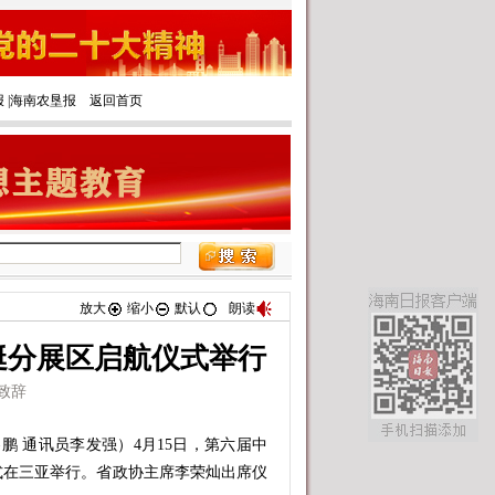
报
|‌
海南农垦报
返回首页
放大
缩小
默认
朗读
艇分展区启航仪式举行
致辞
 通讯员李发强）4月15日，第六届中
式在三亚举行。省政协主席李荣灿出席仪