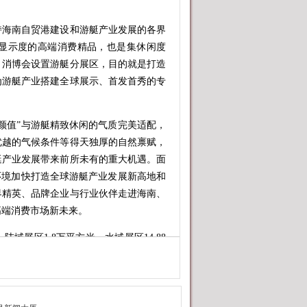
海南自贸港建设和游艇产业发展的各界
显示度的高端消费精品，也是集休闲度
。消博会设置游艇分展区，目的就是打造
为游艇产业搭建全球展示、首发首秀的专
值”与游艇精致休闲的气质完美适配，
优越的气候条件等得天独厚的自然禀赋，
艇产业发展带来前所未有的重大机遇。面
环境加快打造全球游艇产业发展新高地和
界精英、品牌企业与行业伙伴走进海南、
高端消费市场新未来。
展区1.8万平方米，水域展区14.88
美国等全球主要游艇生产国的头部品牌，
首秀，超200艘船艇集中亮相，展会规模