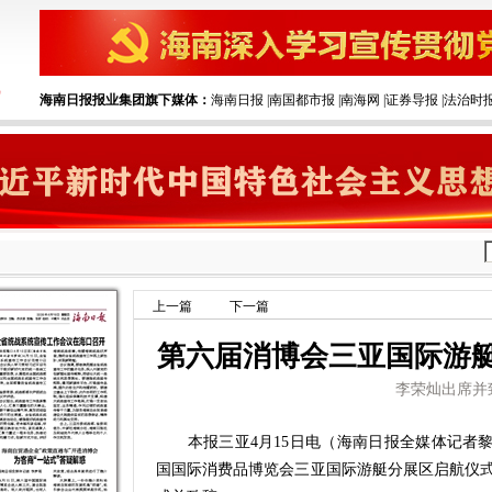
海南日报报业集团旗下媒体：
海南日报
|‌
南国都市报
|‌
南海网
|‌
证券导报
|‌
法治时
上一篇
下一篇
第六届消博会三亚国际游
李荣灿出席并
本报三亚4月15日电（海南日报全媒体记者黎鹏
国国际消费品博览会三亚国际游艇分展区启航仪