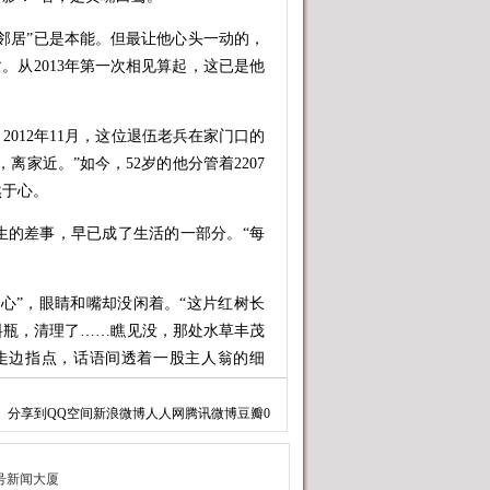
邻居”已是本能。但最让他心头一动的，
。从2013年第一次相见算起，这已是他
12年11月，这位退伍老兵在家门口的
家近。”如今，52岁的他分管着2207
然于心。
的差事，早已成了生活的一部分。“每
。
”，眼睛和嘴却没闲着。“这片红树长
料瓶，清理了……瞧见没，那处水草丰茂
走边指点，话语间透着一股主人翁的细
分享到
QQ空间
新浪微博
人人网
腾讯微博
豆瓣
0
眉前，眯着眼向远处缓缓扫视。“巡护
害、滩涂变化，都得留心。它们（黑脸琵