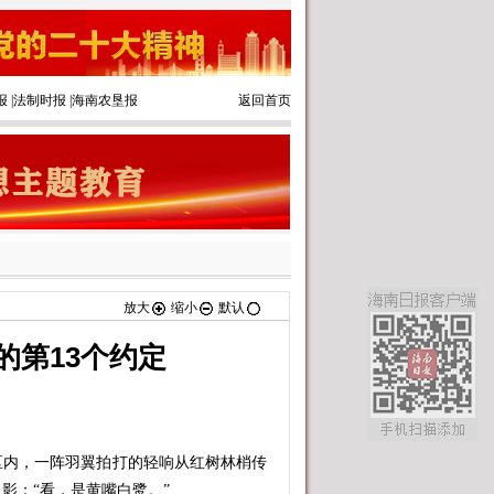
报
|
法制时报
|
海南农垦报
返回首页
放大
缩小
默认
的第13个约定
内，一阵羽翼拍打的轻响从红树林梢传
影：“看，是黄嘴白鹭。”