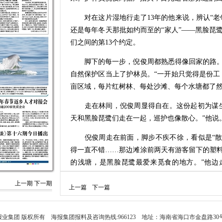
对在这片湿地行走了13年的他来说，辨认“老
还是每年冬天那批如约而至的“家人”——黑脸琵鹭
们之间的第13个约定。
脚下的每一步，倪俊周都熟悉得像回家的路。20
自然保护区当上了护林员。“一开始只觉得是份工，离
亩区域，每片红树林、每处沙滩、每个水塘都了
走在林间，倪俊周显得自在。这份起初为谋生
天和黑脸琵鹭们走在一起，巡护也像散心。”他说
倪俊周走在前面，脚步不疾不徐，看似是“散心
得一直不错……那边滩涂前两天有游客留下的塑
的浅塘，是黑脸琵鹭最爱来觅食的地方。”他边
致。
上一期
下一期
上一篇
下一篇
登上观鸟台，视野开阔起来。倪俊周抬手挡在
可不光是看鸟。”他解释道，“红树长势、有无虫
鹭）挑地方，我们得把‘家’给守好。”