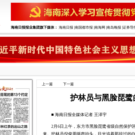
海南日报报业集团旗下媒体：
海南日报
|
南国都市报
|
南海网
|
南岛晚报
|
证券导
上一篇
下一篇
护林员与黑脸琵鹭
■ 海南日报全媒体记者 王泽宇
2月6日上午，东方市黑脸琵鹭省级自然保护区
来。护林员倪俊周循声抬头，目光追着那掠过的白