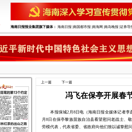
海南日报报业集团旗下媒体：
海南日报
|
南国都市报
|
南海网
|
南岛晚报
|
证券导
上一篇
下一篇
冯飞在保亭开展春
本报保城2月8日电（海南日报全媒体记者李磊
月8日在保亭黎族苗族自治县看望慰问老战士、
劳模代表，代表省委、省政府向他们致以诚挚慰