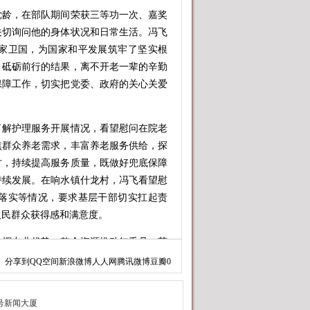
龄，在部队期间荣获三等功一次、嘉奖
关切询问他的身体状况和日常生活。冯飞
家卫国，为国家和平发展筑牢了坚实根
、砥砺前行的结果，离不开老一辈的辛勤
保障工作，切实把党委、政府的关心关爱
解护理服务开展情况，看望慰问在院老
焦群众养老需求，丰富养老服务供给，探
才，持续提高服务质量，既做好兜底保障
持续发展。在响水镇什龙村，冯飞看望慰
落实等情况，要求基层干部切实扛起责
人民群众获得感和满意度。
挥专业优势，整合资源推动红毛丹、菠
收。冯飞了解该研究院以科技创新助力热
分享到
QQ空间
新浪微博
人人网
腾讯微博
豆瓣
0
才代表，鼓励他带领科研人员发挥技术专
，促进农业增效和农民增收，把论文写在