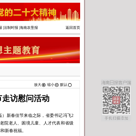
报
|
法制时报
|
海南农垦报
返回首页
放大
缩小
默认
节走访慰问活动
）新春佳节来临之际，省委书记冯飞2
敬老院老人、困境儿童、人才代表和省级
问和新春祝福。