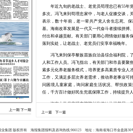
年近九旬的老战士、老党员苟理忠已有55年党
多次。冯飞来到苟理忠家中，与老人促膝交谈，
表示，数十年前，老一辈共产党人舍生忘死、保
基。海南改革发展是一代又一代奋斗者接续拼搏
付出和卓越贡献。有关部门要用心用情做好服务
落到实处，让老战士、老党员们安享幸福晚年。
冯飞来到保亭黎族苗族自治县综合福利院，了
人和工作人员。冯飞指出，有关部门和市县要聚
索多元化养老服务模式，培养更多高素质专业人
工作，又满足多层次养老需求，推动养老事业可
问困境儿童家庭，询问家庭生活状况、帮扶政策
任，千方百计做好民生兜底保障工作，持续提升
海南大学保亭研究院院长张伟敏扎根基层，发
上一期
下一期
萝蜜等特色农产品提质增效，促进农民可持续增
上一篇
下一篇
带特色高效农业发展情况，看望慰问张伟敏等人
长，推动科技成果转化，发挥联农带农机制作用