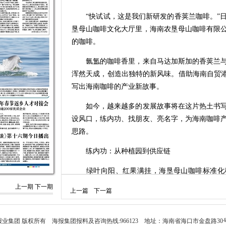
“快试试，这是我们新研发的香荚兰咖啡。”日
垦母山咖啡文化大厅里，海南农垦母山咖啡有限
的咖啡。
氤氲的咖啡香里，来自马达加斯加的香荚兰与
浑然天成，创造出独特的新风味。借助海南自贸港
写出海南咖啡的产业新故事。
如今，越来越多的发展故事将在这片热土书写
设风口，练内功、找朋友、亮名字，为海南咖啡
思路。
练内功：从种植园到供应链
绿叶向阳、红果满挂，海垦母山咖啡标准化种
篮、小桶，穿梭其间细致采摘，繁忙景象宣告新
上一期
下一期
上一篇
下一篇
“这是我们的‘零碳’种植园。”李畅健解释，
药与化肥，烘焙时采取低碳方式，从而实现咖啡