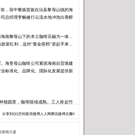
前，琼中黎族苗族自治县黎母山镇的海
公司总经理李畅健行云流水地冲泡出香醇
海南黎母山下的本土咖啡豆融为一体，
政策红利，这对“黄金搭档”牵起手来，
。海垦母山咖啡公司紧抓海南自贸港建
产业标准化、品牌化、国际化发展提供新
植园里，咖啡陆续成熟。工人拎起竹
产季的来临。
分享到
QQ空间
新浪微博
人人网
腾讯微博
豆瓣
0
园中的咖啡在种植管理全过程中不使用农
树产生的氧气与种植、生产过程中产生的