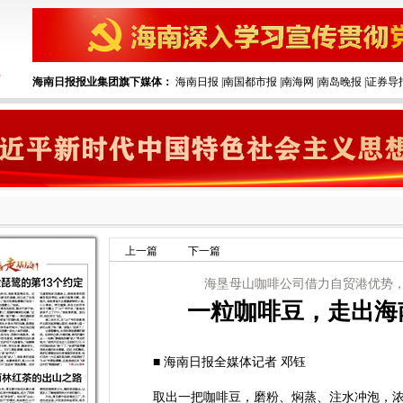
海南日报报业集团旗下媒体：
海南日报
|
南国都市报
|
南海网
|
南岛晚报
|
证券导
上一篇
下一篇
海垦母山咖啡公司借力自贸港优势
一粒咖啡豆，走出海
■ 海南日报全媒体记者 邓钰
取出一把咖啡豆，磨粉、焖蒸、注水冲泡，浓