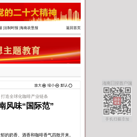
报
|
法制时报
|
海南农垦报
返回首页
放大
缩小
默认
，打造全球化咖啡产业链条
南风味“国际范”
郁的奶香、酒香和咖啡香气四散开来。