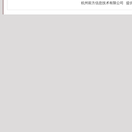
2
中
中
记
（