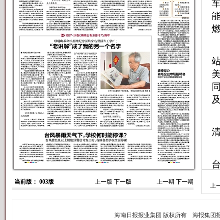
清
当前版： 003版
上一版
下一版
上一期
下一期
上
车
计