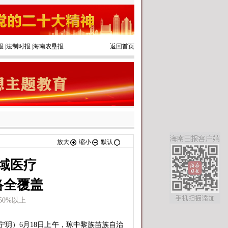
报
|
法制时报
|
海南农垦报
返回首页
放大
缩小
默认
域医疗
络全覆盖
0%以上
玥）6月18日上午，琼中黎族苗族自治