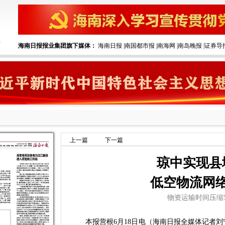
海南日报报业集团旗下媒体：
海南日报
|
南国都市报
|
南海网
|
南岛晚报
|
证券导
上一篇
下一篇
琼中实现县
低空物流网
物资运输时间压缩5
本报营根6月18日电（海南日报全媒体记者刘宁