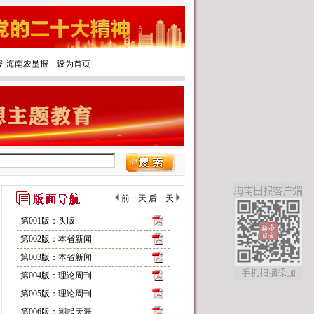
报
|‌
海南农垦报
设为首页
前一天
后一天
第001版：头版
第002版：本省新闻
第003版：本省新闻
第004版：理论周刊
第005版：理论周刊
第006版：潮起天涯