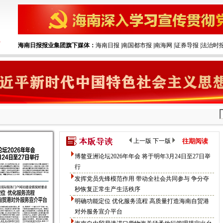
海南日报报业集团旗下媒体：
海南日报
|‌
南国都市报
|‌
南海网
|‌
证券导报
|‌
法治时
上一版
下一版
往期阅读
博鳌亚洲论坛2026年年会 将于明年3月24日至27日举
行
发挥党员先锋模范作用 带动全社会共同参与 争分夺
秒恢复正常生产生活秩序
明确功能定位 优化服务流程 高质量打造海南自贸港
对外服务宣介平台