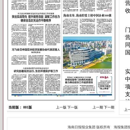
营
收
门
营
当前版： 001版
上一版
下一版
上一期
下一期
上
据