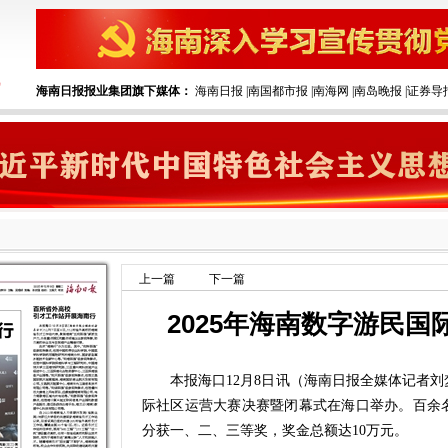
海南日报报业集团旗下媒体：
海南日报
|
南国都市报
|
南海网
|
南岛晚报
|
证券导
上一篇
下一篇
2025年海南数字游民
本报海口12月8日讯（海南日报全媒体记者刘梦晓
际社区运营大赛决赛暨闭幕式在海口举办。百余
分获一、二、三等奖，奖金总额达10万元。