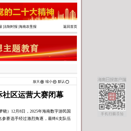
报
|
法制时报
|
海南农垦报
返回首页
放大
缩小
默认
国际社区运营大赛闭幕
）12月8日，2025年海南数字游民国
名参赛选手经过激烈角逐，最终6支队伍