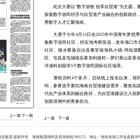
此次大赛以“数字游牧 创享自贸港”为主题，
探索数字游民经济与自贸港产业融合的创新路径
秀数字人才汇聚海南。
大赛于今年4月13日在2025年中国青年梦想
集数字游民社区，经实地考察筛选，发布海口市龙华动
社区、陵水黎族自治县黎安镇海风小镇-鸿知源
区、屯昌县屯城镇岳寨加利坡村—梦幻香山富香
洋浦科创园等5个数字游民国际社区场景。
赛程历时4个多月，启动线上报名以来，得到全
间，参赛选手紧扣海南自贸港建设需求，聚焦实
代化产业体系的融合路径，为自贸港建设注入创
创新浪潮中的青春担当。
闭幕式现场，行业专家、获奖选手代表分别作
上一期
下一期
上一篇
下一篇
了数字游民人才交流展示的优质平台，后续主办
持、资源对接、创业孵化等服务，为青年人才持
景，吸引更多全球数字游民汇聚海南，为自贸港