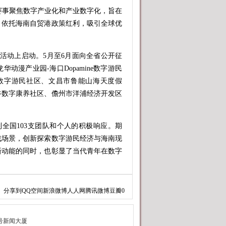
赛事聚焦数字产业化和产业数字化，旨在
，依托海南自贸港政策红利，吸引全球优
季活动上启动。5月至6月面向全省公开征
漫产业园-海口Dopamine数字游民
数字游民社区、文昌市鲁能山海天度假
谷数字康养社区、儋州市洋浦经济开发区
国103支团队和个人的积极响应。期
战场景，创新探索数字游民经济与海南现
新动能的同时，也彰显了当代青年在数字
主旨演讲和路演展示。通过大赛，搭建
分享到
QQ空间
新浪微博
人人网
腾讯微博
豆瓣
0
方将持续深化赛事成果转化，提供政策支
续提供“自由工作·自在海南”的社区场
建设注入更多青春动能。