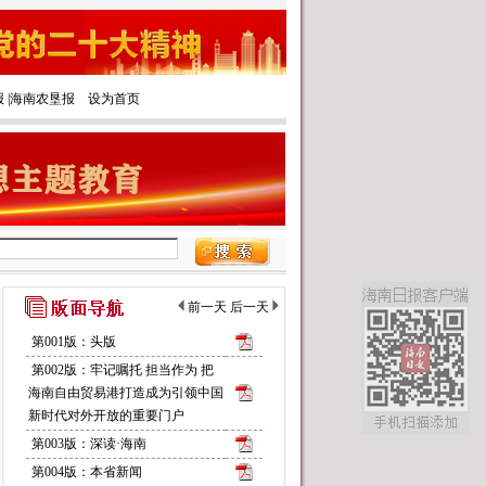
报
|‌
海南农垦报
设为首页
前一天
后一天
第001版：头版
第002版：牢记嘱托 担当作为 把
海南自由贸易港打造成为引领中国
新时代对外开放的重要门户
第003版：深读·海南
第004版：本省新闻