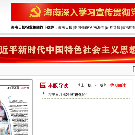
海南日报报业集团旗下媒体：
海南日报
|‌
南国都市报
|‌
南海网
|‌
证券导报
|‌
法治时
上一版
下一版
往期阅读
万宁日月湾冲浪“进化论”