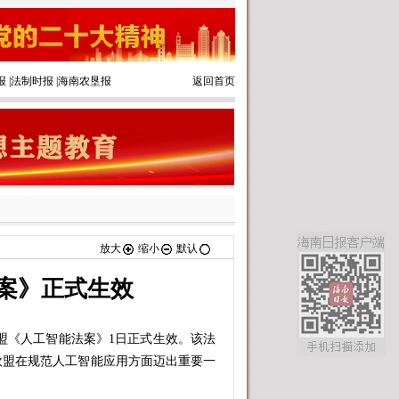
报
|
法制时报
|
海南农垦报
返回首页
放大
缩小
默认
案》正式生效
盟《人工智能法案》1日正式生效。该法
欧盟在规范人工智能应用方面迈出重要一