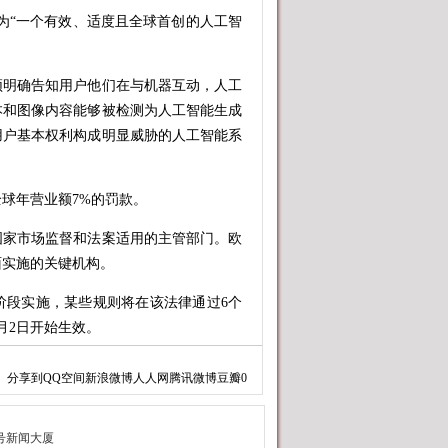
“一个有效、适度且全球首创的人工智
明确告知用户他们在与机器互动，人工
本和图像内容能够被检测为人工智能生成
用户基本权利构成明显威胁的人工智能系
球年营业额7%的罚款。
国家市场监督和法案适用的主管部门。欧
面实施的关键机构。
段实施，某些规则将在该法律通过6个
8月2日开始生效。
》提案的谈判授权草案。去年12月，欧
分享到
QQ空间
新浪微博
人人网
腾讯微博
豆瓣
0
智能法案》达成协议。