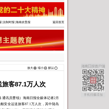
报
|
法制时报
|
海南农垦报
返回首页
放大
缩小
默认
旅客87.1万人次
 通讯员曹锐）海南日报全媒体记者2月
舶安全运送旅客87.1万人次，其中陆岛