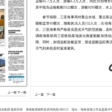
运输65.7万人次，游艇6.2万人次，同比分别增长6.
其中陆岛运输船舶5522艘次，游艇9295艘次，
春节假期，三亚海事局对重点水域、重点客运
随船监管65艘次，随船执法人员132人次，出动海巡
次。三亚海事局严格落实恶劣天气防范措施，及
调南海救助局三亚救助基地派出救援船艇加强动
障。同时，加强远航游艇监管，督促提醒远距离
天气到来前及时返港避风。
上一期
下一期
上一篇
下一篇