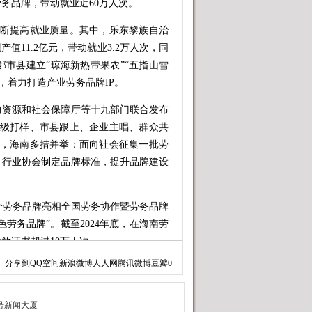
务品牌，带动就业近60万人次。
断提高就业质量。其中，乐东黎族自治
值11.2亿元，带动就业3.2万人次，同
市县建立“琼海新热带果农”“五指山雪
牌，着力打造产业劳务品牌IP。
资源和社会保障厅等十九部门联合发布
省级打样、市县跟上、企业主唱、群众共
中，海南多措并举：面向社会征集一批劳
、行业协会制定品牌标准，提升品牌建设
8个劳务品牌亮相全国劳务协作暨劳务品牌
劳务品牌”。截至2024年底，在海南劳
放证书超过10万人次。
分享到
QQ空间
新浪微博
人人网
腾讯微博
豆瓣
0
辐射相关产业发展。具体而言，海南依
招商引资力度，优化劳务品牌相关产业布
省级示范性劳务品牌创建，推动技术、人