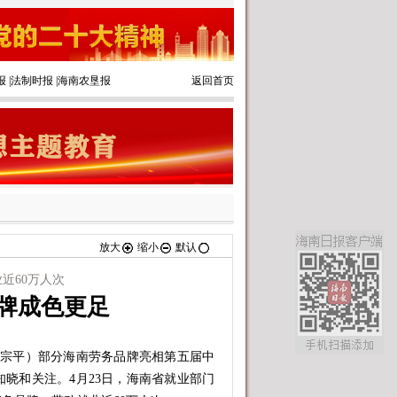
报
|
法制时报
|
海南农垦报
返回首页
放大
缩小
默认
近60万人次
品牌成色更足
宗平）部分海南劳务品牌亮相第五届中
晓和关注。4月23日，海南省就业部门