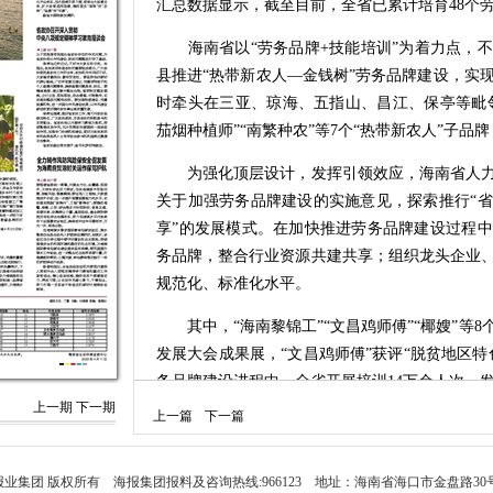
汇总数据显示，截至目前，全省已累计培育48个劳
海南省以“劳务品牌+技能培训”为着力点，不
县推进“热带新农人—金钱树”劳务品牌建设，实现产
时牵头在三亚、琼海、五指山、昌江、保亭等毗邻
茄烟种植师”“南繁种农”等7个“热带新农人”子品
为强化顶层设计，发挥引领效应，海南省人力
关于加强劳务品牌建设的实施意见，探索推行“
享”的发展模式。在加快推进劳务品牌建设过程
务品牌，整合行业资源共建共享；组织龙头企业
规范化、标准化水平。
其中，“海南黎锦工”“文昌鸡师傅”“椰嫂”等
发展大会成果展，“文昌鸡师傅”获评“脱贫地区特色
务品牌建设进程中，全省开展培训14万余人次，发
上一期
下一期
上一篇
下一篇
值得一提的是，海南倡导实施资本运营，助力
托各类创业孵化载体和产业园区，加大劳务品牌
局，推动劳务品牌上下游产业链协同发展；结合