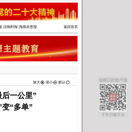
报
|
法制时报
|
海南农垦报
返回首页
放大
缩小
默认
最后一公里”
”变“多单”