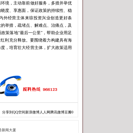
环境，主动靠前做好服务，多措并举优
知晓度、享惠面，保证政策的持续性、稳
内外经营主体来琼投资兴业创造更好条
效的举措，疏堵点、解难点、治痛点，及
政策落地“最后一公里”，帮助企业用足
策红利充分释放。要围绕着力构建具有海
力度，培育壮大经营主体，扩大政策适用
。
分享到
QQ空间
新浪微博
人人网
腾讯微博
豆瓣
0