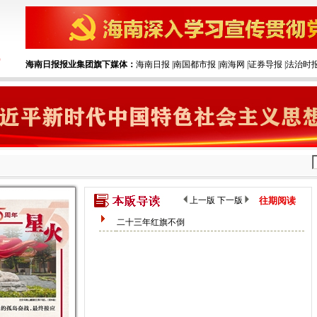
海南日报报业集团旗下媒体：
海南日报
|‌
南国都市报
|‌
南海网
|‌
证券导报
|‌
法治时
上一版
下一版
往期阅读
二十三年红旗不倒