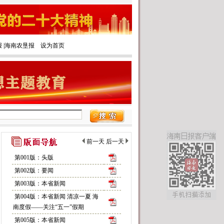
报
|‌
海南农垦报
设为首页
前一天
后一天
第001版：头版
第002版：要闻
第003版：本省新闻
第004版：本省新闻 清凉一夏 海
南度假——关注“五一”假期
第005版：本省新闻