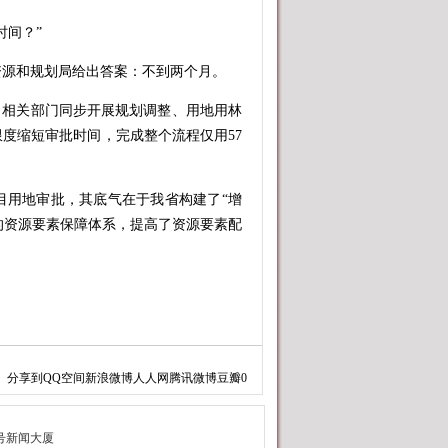
间？”
源和规划局给出答案：不到两个月。
相关部门同步开展规划调整、用地用林
度缩短审批时间，完成整个流程仅用57
用地审批，其底气在于我省构建了“增
体的资源要素保障体系，提高了资源要素配
工程EPC总承包项目经理欧阳吉祥对当
分享到
QQ空间
新浪微博
人人网
腾讯微博
豆瓣
0
到开工，东方市自然资源和规划局派专人
审批仅用1个月时间。