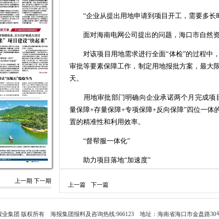
“企业从提出用地申请到项目开工，需要多长时
面对海南电网公司提出的问题，海口市自然资
对该项目用地需求进行全面“体检”的过程中，
审批等要素保障工作，制定用地报批方案，最大限
天。
用地审批部门明确向企业承诺两个月完成项目
量保障+存量保障+专项保障+反向保障”四位一
置的精准性和利用效率。
“督帮服一体化”
助力项目落地“加速度”
“快！”东方市八所港高排港区一期工程防波堤
上一期
下一期
上一篇
下一篇
地项目审批的速度感受深刻。他说，项目从立项
全程跟踪指导，及时解决项目要素保障问题，项目