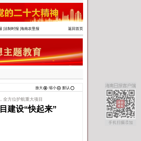
报
|
法制时报
|
海南农垦报
返回首页
放大
缩小
默认
，全方位护航重大项目
项目建设“快起来”