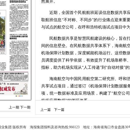
然展开。
近期，全国首个民航航班延误信息数据共享应
取航班信息“不对称、不同步”的行业痛点迎来重
与试点的航空公司，在呼和浩特机场试点项目中
民航数据共享是智慧民航建设的核心，旨在打
间的信息壁垒。在民航数据共享体系下，海南航
机场保障计划数据，深度赋能机场运行。这些数
员调度提供了科学依据，有效提升了机场靠桥率
指标，助力机场实现从“人工传递”到“自动对接”
海南航空与中国民用航空第二研究所、呼和浩
共享试点项目，通过签订《机场保障计划数据服务
项，统一数据标准及应用场景，构建了“航空公
机场应用数据”的闭环体系。
上一期
下一期
上一篇
下一篇
作为试点单位，海南航空创新提出“延误状态下
过短信、航显等多渠道实时获取延误动态。此举
本，提升运行效率。