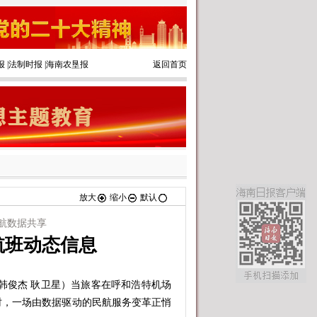
报
|
法制时报
|
海南农垦报
返回首页
放大
缩小
默认
航数据共享
航班动态信息
俊杰 耿卫星）当旅客在呼和浩特机场
时，一场由数据驱动的民航服务变革正悄