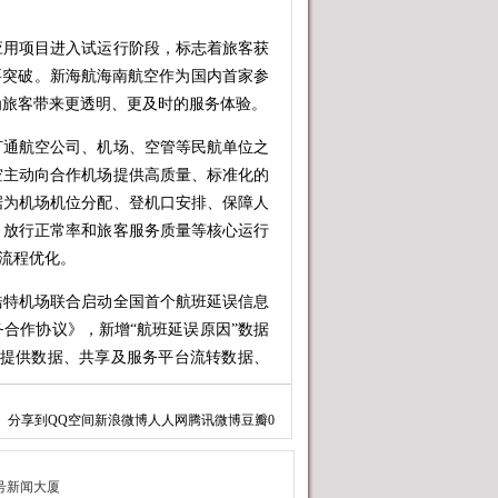
用项目进入试运行阶段，标志着旅客获
要突破。新海航海南航空作为国内首家参
为旅客带来更透明、更及时的服务体验。
通航空公司、机场、空管等民航单位之
空主动向合作机场提供高质量、标准化的
据为机场机位分配、登机口安排、保障人
、放行正常率和旅客服务质量等核心运行
的流程优化。
特机场联合启动全国首个航班延误信息
合作协议》，新增“航班延误原因”数据
司提供数据、共享及服务平台流转数据、
分享到
QQ空间
新浪微博
人人网
腾讯微博
豆瓣
0
每30分钟动态更新机制”，保障旅客通
不仅提升旅客服务体验，也降低了协同成