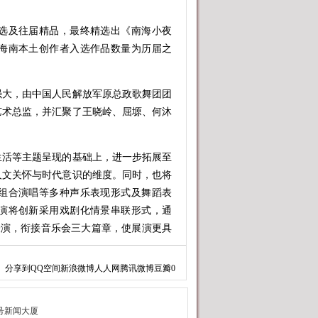
。
及往届精品，最终精选出《南海小夜
中海南本土创作者入选作品数量为历届之
大，由中国人民解放军原总政歌舞团团
艺术总监，并汇聚了王晓岭、屈塬、何沐
活等主题呈现的基础上，进一步拓展至
人文关怀与时代意识的维度。同时，也将
组合演唱等多种声乐表现形式及舞蹈表
演将创新采用戏剧化情景串联形式，通
物表演，衔接音乐会三大篇章，使展演更具
分享到
QQ空间
新浪微博
人人网
腾讯微博
豆瓣
0
，已成功举办4届。