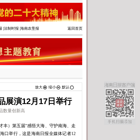
报
|
法制时报
|
海南农垦报
返回首页
放大
缩小
默认
展演12月17日举行
品数量创新高
才丰）第五届“感悟大海、守护南海、走
在海口举行，这是海南日报全媒体记者12