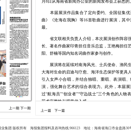
月8日从海南省新闻办公室的新闻发布会上获悉的
本届展演作品集合了定向委约、全国征集优选
曲》《沧海在我胸》等16首歌曲进行展演，其
最。
省文联相关负责人介绍，本次展演创作阵容强
长、著名作曲家印青担任音乐总监，王艳梅担任
阳、舒楠等国内知名词曲作家参与创作。
展演将在延续对南海风光、士兵使命、渔民生
大海对生命的启迪与疗愈、海洋生态保护等更具
引入女声小合唱，并结合独唱、重唱、表演唱、
演，强化舞台艺术的综合表现力。此外，本届展
过“航海员”“创业者”“守边战士”三个角色的人
艺术完整性与观赏代入感。
上一期
下一期
上一篇
下一篇
据了解，海洋风主题歌曲创作活动自启动以来