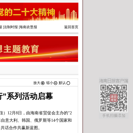
报
|
法制时报
|
海南农垦报
返回首页
放大
缩小
默认
南行”系列活动启幕
）12月8日，由海南省贸促会主办的“2
来自意大利、韩国、俄罗斯等14个国家和
、共话合作共赢新蓝图。