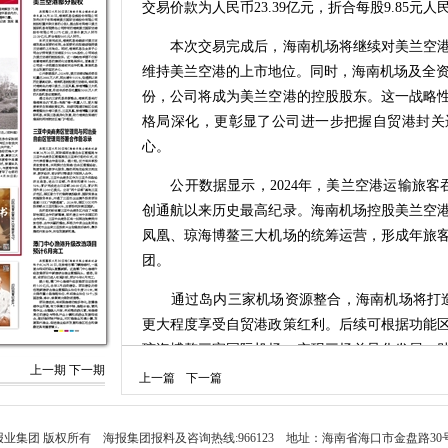
交易价款为人民币23.39亿元，折合每股9.85元人
本次交易完成后，海南机场将继续对美兰空港
维持美兰空港的上市地位。同时，海南机场及全资子
份，公司将成为美兰空港的控股股东。这一战略
格局深化，更彰显了公司进一步把握自贸港封关
心。
公开数据显示，2024年，美兰空港运输旅客吞吐量
创通航以来历史最高纪录。海南机场控股美兰空
凤凰、琼海博鳌三大机场的统筹运营，形成年旅客
团。
通过岛内三家机场资源整合，海南机场将打造海
更大程度享受自贸港政策红利。后续可根据功能
琼海博鳌三家国际机场，实现三场差异化发展，
上一期
下一期
户枢纽。
上一篇
下一篇