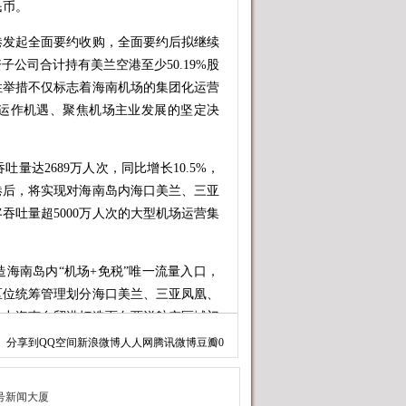
民币。
发起全面要约收购，全面要约后拟继续
公司合计持有美兰空港至少50.19%股
性举措不仅标志着海南机场的集团化运营
运作机遇、聚焦机场主业发展的坚定决
达2689万人次，同比增长10.5%，
港后，将实现对海南岛内海口美兰、三亚
吞吐量超5000万人次的大型机场运营集
南岛内“机场+免税”唯一流量入口，
区位统筹管理划分海口美兰、三亚凤凰、
助力海南自贸港打造面向两洋航空区域门
分享到
QQ空间
新浪微博
人人网
腾讯微博
豆瓣
0