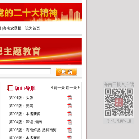
报
|‌
海南农垦报
设为首页
前一天
后一天
第001版：头版
第002版：要闻
第003版：本省新闻
第004版：深读·海南
第005版：海南鲜品·品鲜南海
第006版：本省新闻