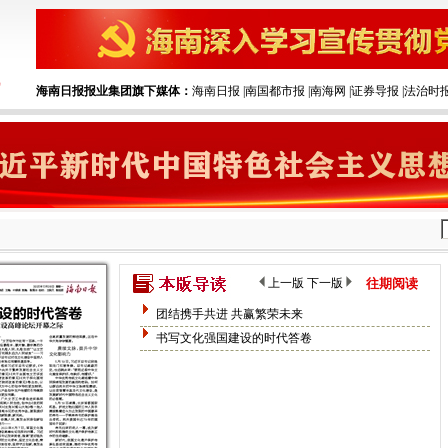
海南日报报业集团旗下媒体：
海南日报
|‌
南国都市报
|‌
南海网
|‌
证券导报
|‌
法治时
上一版
下一版
往期阅读
团结携手共进 共赢繁荣未来
书写文化强国建设的时代答卷