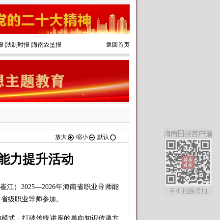
报
|
法制时报
|
海南农垦报
返回首页
放大
缩小
默认
能力提升活动
）2025—2026年海南省职业导师能
名省级职业导师参加。
模式，打破传统讲座的单向知识传递方