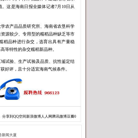
。这是海南日报全媒体记者7月10日从
学农产品品质研究所、海南省农垦科学
质资源较少、专用型的糯稻品种缺乏等市
糯稻品种进行杂交，选育出具有产量稳
率高等特性的杂交糯稻新品种。
域试验、生产试验及品质、抗性鉴定结
广获好评，且十分适宜海南气候条件。
分享到
QQ空间
新浪微博
人人网
腾讯微博
豆瓣
0