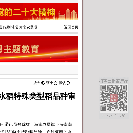
报
|
法制时报
|
海南农垦报
返回首页
放大
缩小
默认
水稻特殊类型稻品种审
钰 通讯员郑珑红）海南农垦旗下海南南
两优138”两个特种稻品种，通过海南省水