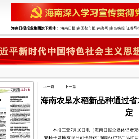
海南日报报业集团旗下媒体：
海南日报
|
南国都市报
|
南海网
|
南岛晚报
|
证券导
上一篇
下一篇
海南农垦水稻新品种通过省
定
本报三亚7月10日电（海南日报全媒体记者邓
繁种子基地有限公司选送的“闽糯6优276”“品红